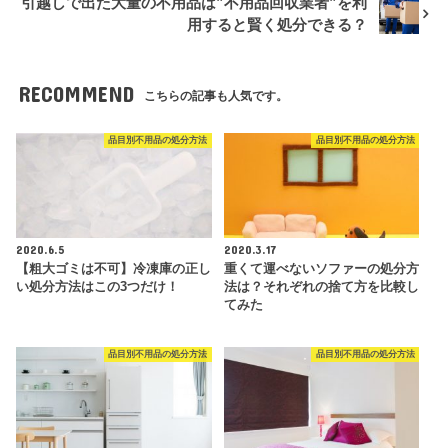
引越しで出た大量の不用品は”不用品回収業者”を利
用すると賢く処分できる？
RECOMMEND
こちらの記事も人気です。
品目別不用品の処分方法
品目別不用品の処分方法
2020.6.5
2020.3.17
【粗大ゴミは不可】冷凍庫の正し
重くて運べないソファーの処分方
い処分方法はこの3つだけ！
法は？それぞれの捨て方を比較し
てみた
品目別不用品の処分方法
品目別不用品の処分方法