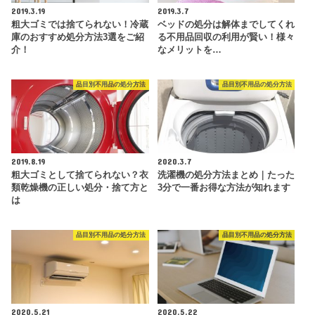
2019.3.19
2019.3.7
粗大ゴミでは捨てられない！冷蔵
ベッドの処分は解体までしてくれ
庫のおすすめ処分方法3選をご紹
る不用品回収の利用が賢い！様々
介！
なメリットを…
品目別不用品の処分方法
品目別不用品の処分方法
2019.8.19
2020.3.7
粗大ゴミとして捨てられない？衣
洗濯機の処分方法まとめ｜たった
類乾燥機の正しい処分・捨て方と
3分で一番お得な方法が知れます
は
品目別不用品の処分方法
品目別不用品の処分方法
2020.5.21
2020.5.22